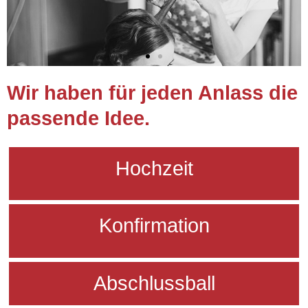
Wir haben für jeden Anlass die
passende Idee.
Hochzeit
Konfirmation
Abschlussball