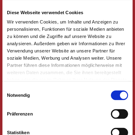
ohne eine besondere, individuelle Brautfrisur? Wir
Diese Webseite verwendet Cookies
bieten Ihnen Traumfrisuren für den schönsten Tag
Wir verwenden Cookies, um Inhalte und Anzeigen zu
personalisieren, Funktionen für soziale Medien anbieten
Ihres Lebens und typgerechtes Make-up. Auch
zu können und die Zugriffe auf unsere Website zu
ganz unkompliziert bei Ihnen Zuhause als
analysieren. Außerdem geben wir Informationen zu Ihrer
Homeservice! Auf Wunsch sind wir auch gerne
Verwendung unserer Website an unsere Partner für
soziale Medien, Werbung und Analysen weiter. Unsere
früher als unsere üblichen Öffnungszeiten für Sie
Partner führen diese Informationen möglicherweise mit
da! Genießen Sie bei uns im Salon ein kleines
weiteren Daten zusammen, die Sie ihnen bereitgestellt
haben oder die sie im Rahmen Ihrer Nutzung der Dienste
Sektfrühstück mit Ihren Trauzeugen, während wir
gesammelt haben.
Einwilligungsauswahl
Sie und ihre Gäste frisieren. Bitte vereinbaren Sie
Notwendig
einen Termin mit uns für die Erstberatung!
Präferenzen
Statistiken