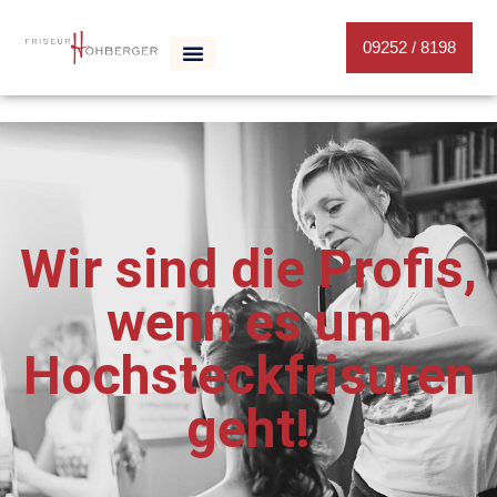
09252 / 8198
Wir sind die Profis,
wenn es um
Hochsteckfrisuren
geht!