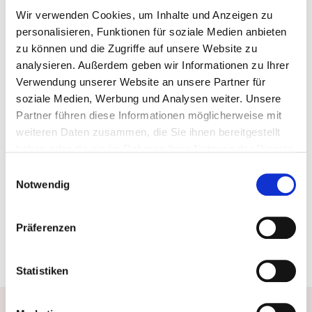
Herzlich Willkommen bei
Wir verwenden Cookies, um Inhalte und Anzeigen zu
personalisieren, Funktionen für soziale Medien anbieten
Friseur Hohberger
zu können und die Zugriffe auf unsere Website zu
analysieren. Außerdem geben wir Informationen zu Ihrer
Sie finden unser Haarstudio in Schauenstein, ca
Verwendung unserer Website an unsere Partner für
soziale Medien, Werbung und Analysen weiter. Unsere
300 m von der schönen Stadtkirche und dem
Partner führen diese Informationen möglicherweise mit
historischen Schloss entfernt. Parken Sie
weiteren Daten zusammen, die Sie ihnen bereitgestellt
haben oder die sie im Rahmen Ihrer Nutzung der Dienste
bequem in Salonnähe am Marktplatz
gesammelt haben.
Einwilligungsauswahl
Notwendig
Präferenzen
Statistiken