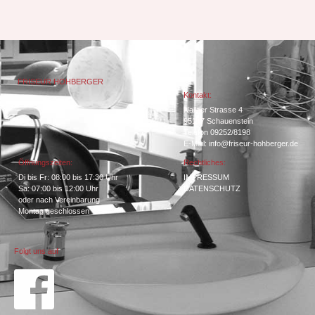
FRISEUR HOHBERGER
Kontakt:
Nailaer Strasse 4
95197 Schauenstein
Telefon 09252/8198
E-Mail: info@friseur-hohberger.de
Öffnungszeiten:
Rechtliches:
Di bis Fr: 08:00 bis 17:30 Uhr
IMPRESSUM
Sa: 07:00 bis 12:00 Uhr
DATENSCHUTZ
oder nach Vereinbarung
Montag geschlossen
Folgt uns auf